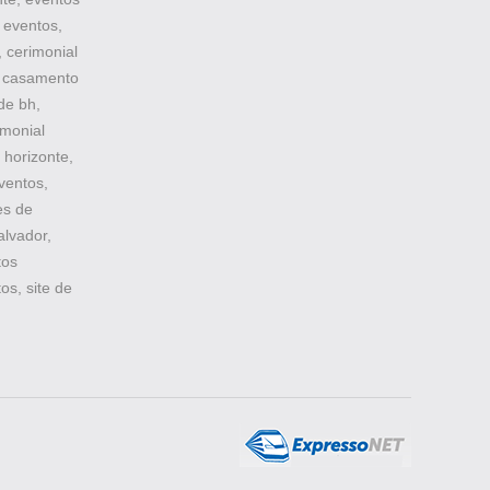
 eventos,
 cerimonial
, casamento
de bh,
imonial
 horizonte,
ventos,
es de
lvador,
tos
os, site de