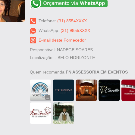
Telefone:
(31) 8554XXXX
WhatsApp:
(31) 9855XXXX
E-mail deste Fornecedor
Responsável: NADEGE SOARES
Localização: - BELO HORIZONTE
Quem recomenda
FN ASSESSORIA EM EVENTOS