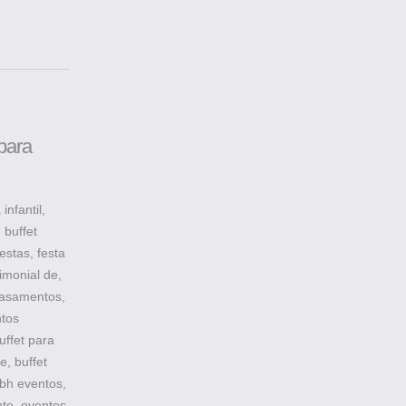
para
nfantil,
 buffet
estas, festa
imonial de,
 casamentos,
ntos
uffet para
e, buffet
bh eventos,
nte, eventos