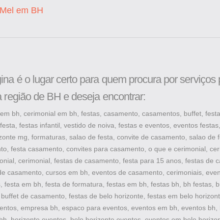
 Mel em BH
ina é o lugar certo para quem procura por serviços 
a região de BH e deseja encontrar:
em bh, cerimonial em bh, festas, casamento, casamentos, buffet, festa i
festa, festas infantil, vestido de noiva, festas e eventos, eventos festas,
rizonte mg, formaturas, salao de festa, convite de casamento, salao de f
o, festa casamento, convites para casamento, o que e cerimonial, cer
onial, cerimonial, festas de casamento, festa para 15 anos, festas de
e casamento, cursos em bh, eventos de casamento, cerimoniais, eve
 festa em bh, festa de formatura, festas em bh, festas bh, bh festas, b
buffet de casamento, festas de belo horizonte, festas em belo horizont
ntos, empresa bh, espaco para eventos, eventos em bh, eventos bh, 
bh, horizonte eventos, belo horizonte eventos, eventos em belo horizo