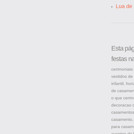
Lua de
Esta pág
festas n
cerimoniais 
vestidos de 
infantil, ho
de casament
o que cerim
decoracao d
casamentos,
casamento, 
para casame
eventos de 