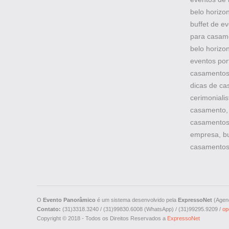
belo horizo
buffet de e
para casame
belo horizon
eventos por
casamentos,
dicas de ca
cerimonialis
casamento, 
casamentos
empresa, bu
casamentos
O
Evento Panorâmico
é um sistema desenvolvido pela
ExpressoNet
(Agenc
Contato:
(31)3318.3240 / (31)99830.6008 (WhatsApp) / (31)99295.9209 /
op
Copyright © 2018 - Todos os Direitos Reservados a
ExpressoNet