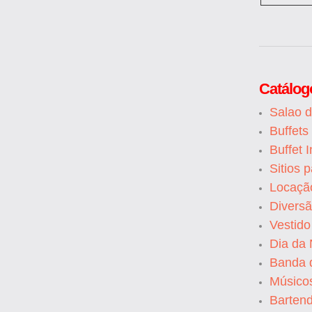
Catálog
Salao 
Buffet
Buffet I
Sitios 
Locaçã
Divers
Vestid
Dia da
Banda 
Músico
Barten