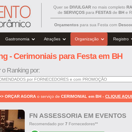
Quer se
DIVULGAR
no mais completo
RA
de
SERVIÇOS
para
FESTAS
de
BH
e R
Orçamentos
para sua Festa com
Desco
Gastronomia
Atrações
Organização
Registro
ng - Cerimoniais para Festa em BH
r
o Ranking por:
>> ORÇAR AGORA
o serviço de
CERIMONIAL em BH -
CLIQUE AQUI
FN ASSESSORIA EM EVENTOS
Recomendado por
7
Fornecedores**