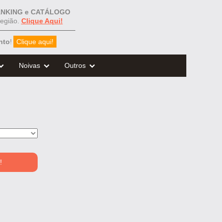
NKING e CATÁLOGO
egião.
Clique Aqui!
nto
!
Clique aqui!
Noivas
Outros
!