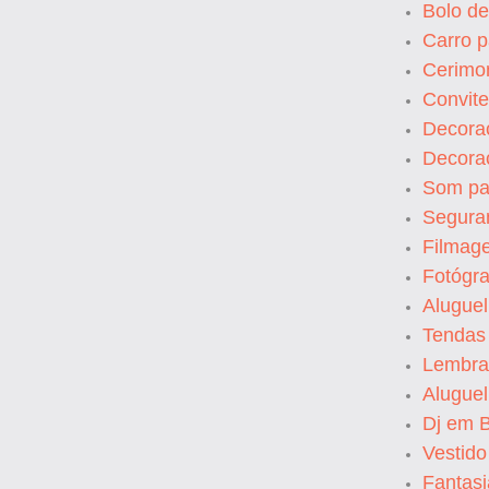
Bolo d
Carro 
Cerimo
Convit
Decora
Decoraç
Som pa
Segura
Filmag
Fotógr
Alugue
Tendas
Lembra
Alugue
Dj em 
Vestid
Fantas